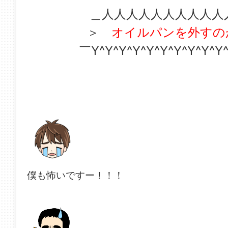
＿人人人人人人人人人人
＞
オイルパンを外すの
￣Y^Y^Y^Y^Y^Y^Y^Y^Y^Y
僕も怖いですー！！！