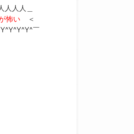
人人人人＿
が怖い
＜
^Y^Y^Y^Y^￣