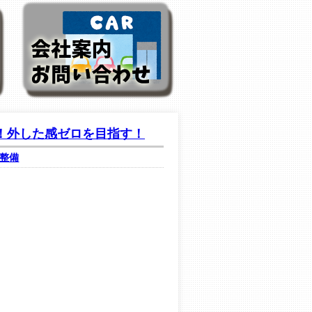
！外した感ゼロを目指す！
整備