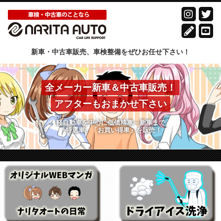
新車・中古車販売、車検整備をぜひお任せ下さい！
全メーカー新車＆中古車販売！
アフターもおまかせ下さい
軽自動車を中心に低価格車～新車まで
「特選車」「お買い得車」を販売！