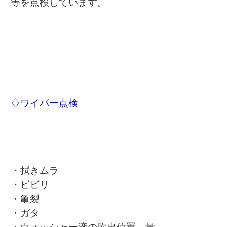
等を点検しています。
♢ワイパー点検
・拭きムラ
・ビビリ
・亀裂
・ガタ
・ウォッシャー液の吹出位置、量