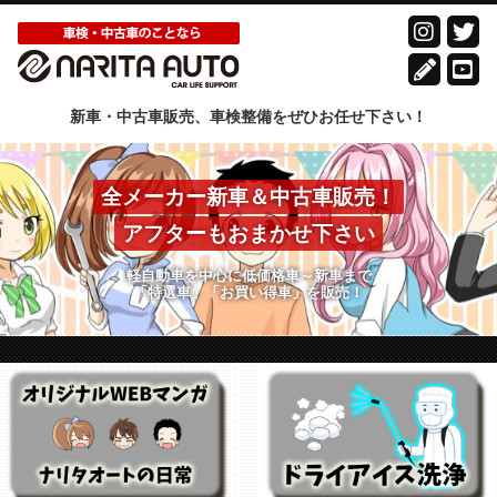
新車・中古車販売、車検整備をぜひお任せ下さい！
全メーカー新車＆中古車販売！
アフターもおまかせ下さい
軽自動車を中心に低価格車～新車まで
「特選車」「お買い得車」を販売！