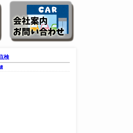
年点検
績