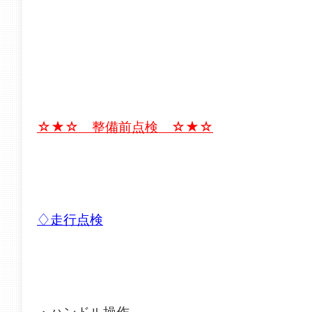
☆★☆ 整備前点検 ☆★☆
♢走行点検
・ハンドル操作