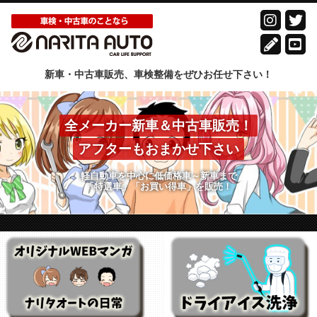
新車・中古車販売、車検整備をぜひお任せ下さい！
全メーカー新車＆中古車販売！
アフターもおまかせ下さい
軽自動車を中心に低価格車～新車まで
「特選車」「お買い得車」を販売！