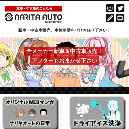
新車・中古車販売、車検整備をぜひお任せ下さい！
全メーカー新車＆中古車販売！
アフターもおまかせ下さい
軽自動車を中心に低価格車～新車まで
「特選車」「お買い得車」を販売！