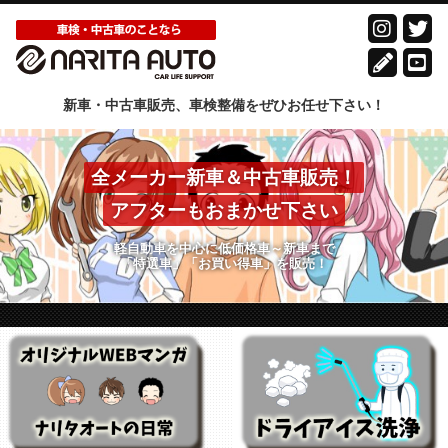
新車・中古車販売、車検整備をぜひお任せ下さい！
全メーカー新車＆中古車販売！
アフターもおまかせ下さい
軽自動車を中心に低価格車～新車まで
「特選車」「お買い得車」を販売！