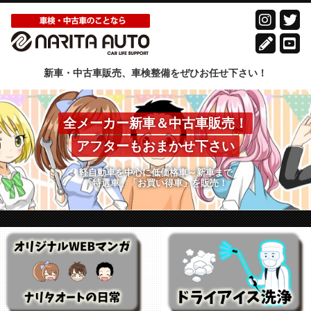
新車・中古車販売、車検整備をぜひお任せ下さい！
全メーカー新車＆中古車販売！
アフターもおまかせ下さい
軽自動車を中心に低価格車～新車まで
「特選車」「お買い得車」を販売！