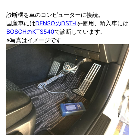
診断機を車のコンピューターに接続。
国産車には
DENSOのDST-i
を使用、輸入車には
BOSCHのKTS540
で診断しています。
※写真はイメージです