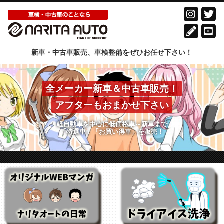
新車・中古車販売、車検整備をぜひお任せ下さい！
全メーカー新車＆中古車販売！
アフターもおまかせ下さい
軽自動車を中心に低価格車～新車まで
「特選車」「お買い得車」を販売！