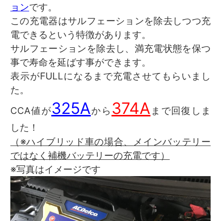
ョン
です。
この充電器はサルフェーションを除去しつつ充
電できるという特徴があります。
サルフェーションを除去し、満充電状態を保つ
事で寿命を延ばす事ができます。
表示がFULLになるまで充電させてもらいまし
た。
325A
374A
CCA値が
から
まで回復しま
した！
（※ハイブリッド車の場合、メインバッテリー
ではなく補機バッテリーの充電です）
※写真はイメージです