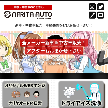
新車・中古車販売、車検整備をぜひお任せ下さい！
全メーカー新車＆中古車販売！
アフターもおまかせ下さい
軽自動車を中心に低価格車～新車まで
「特選車」「お買い得車」を販売！