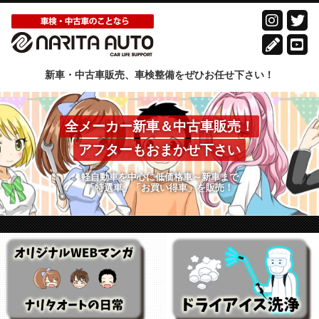
新車・中古車販売、車検整備をぜひお任せ下さい！
全メーカー新車＆中古車販売！
アフターもおまかせ下さい
軽自動車を中心に低価格車～新車まで
「特選車」「お買い得車」を販売！