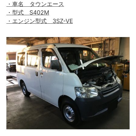
・車名 タウンエース
・型式 S402M
・エンジン型式 3SZ-VE