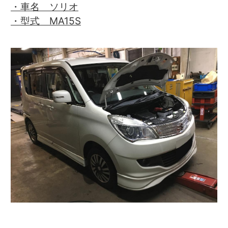
・車名 ソリオ
・型式 MA15S