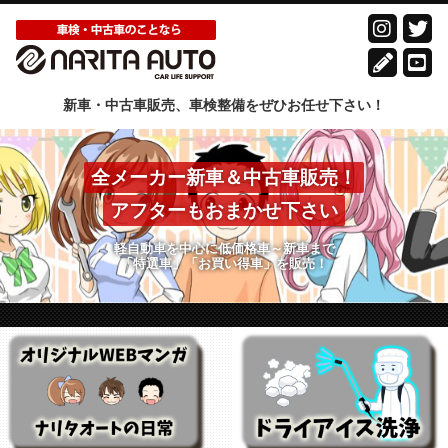
新車・中古車販売、車検整備をぜひお任せ下さい！
全メーカー新車＆中古車販売！
アフターもおまかせ下さい
軽自動車を中心に低価格車～新車まで
「特選車」「お買い得車」を販売！