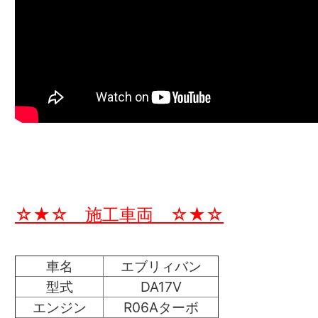
☆★☆ 施工車両 ☆★☆
車名
エブリィバン
型式
DA17V
エンジン
R06Aターボ