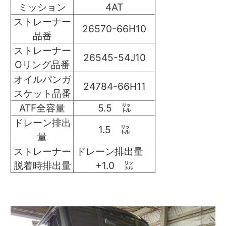
ミッション
4AT
ストレーナー
26570-66H10
品番
ストレーナー
26545-54J10
Oリング品番
オイルパンガ
24784-66H11
スケット品番
ATF全容量
5.5 ㍑
ドレーン排出
1.5 ㍑
量
ストレーナー
ドレーン排出量
脱着時排出量
+1.0 ㍑