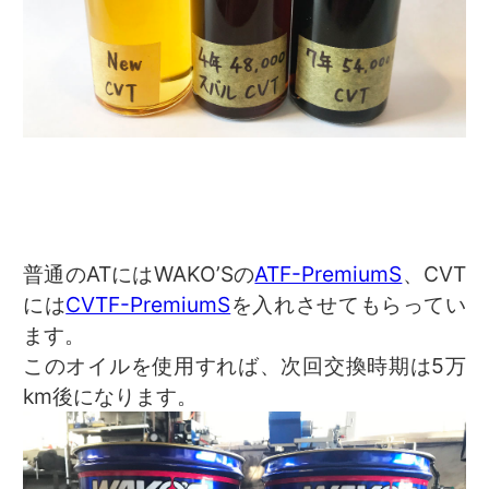
普通のATにはWAKO’Sの
ATF-PremiumS
、CVT
には
CVTF-PremiumS
を入れさせてもらってい
ます。
このオイルを使用すれば、次回交換時期は5万
km後になります。