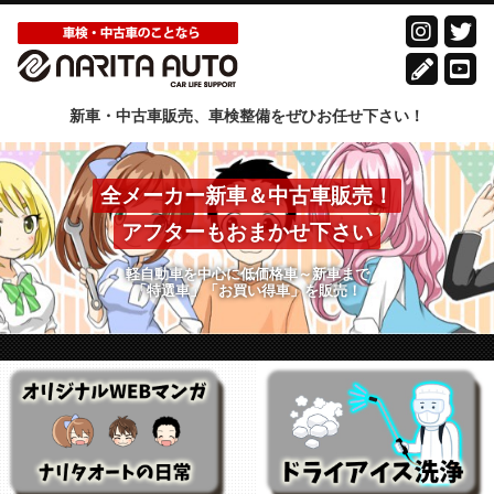
新車・中古車販売、車検整備をぜひお任せ下さい！
全メーカー新車＆中古車販売！
アフターもおまかせ下さい
軽自動車を中心に低価格車～新車まで
「特選車」「お買い得車」を販売！